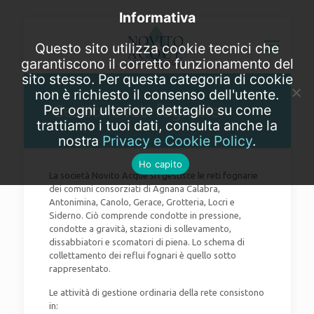
Informativa
Questo sito utilizza cookie tecnici che
garantiscono il corretto funzionamento del
sito stesso. Per questa categoria di cookie
non è richiesto il consenso dell'utente.
Gestione reti fognarie
Per ogni ulteriore dettaglio su come
trattiamo i tuoi dati, consulta anche la
nostra
Privacy e Cookie Policy
.
Ho capito
La società Novito Acque srl gestisce le reti fognarie
dei comuni consorziati di Agnana Calabra,
Antonimina, Canolo, Gerace, Grotteria, Locri e
Siderno. Ciò comprende condotte in pressione,
condotte a gravità, stazioni di sollevamento,
dissabbiatori e scomatori di piena. Lo schema di
collettamento dei reflui fognari è quello sotto
rappresentato.
Le attività di gestione ordinaria della rete consistono
in: