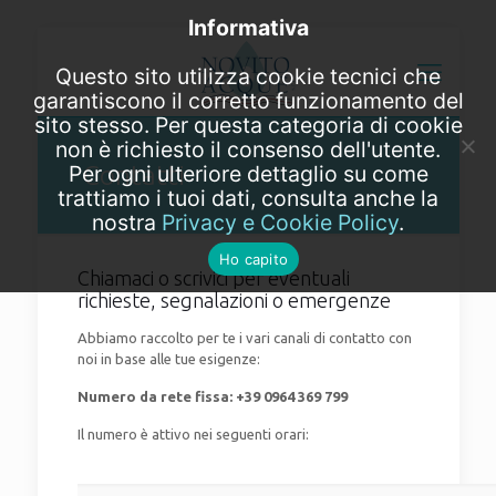
Informativa
Questo sito utilizza cookie tecnici che
garantiscono il corretto funzionamento del
sito stesso. Per questa categoria di cookie
non è richiesto il consenso dell'utente.
Contatti
Per ogni ulteriore dettaglio su come
trattiamo i tuoi dati, consulta anche la
nostra
Privacy e Cookie Policy
.
Ho capito
Chiamaci o scrivici per eventuali
richieste, segnalazioni o emergenze
Abbiamo raccolto per te i vari canali di contatto con
noi in base alle tue esigenze:
Numero da rete fissa:
+39 0964 369 799
Il numero è attivo nei seguenti orari: