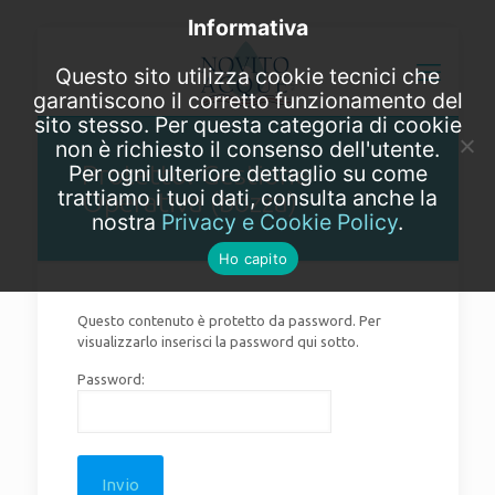
Informativa
Questo sito utilizza cookie tecnici che
garantiscono il corretto funzionamento del
sito stesso. Per questa categoria di cookie
non è richiesto il consenso dell'utente.
Protetto: Gestione
Per ogni ulteriore dettaglio su come
trattiamo i tuoi dati, consulta anche la
Operativa (bozza)
nostra
Privacy e Cookie Policy
.
Ho capito
Questo contenuto è protetto da password. Per
visualizzarlo inserisci la password qui sotto.
Password: