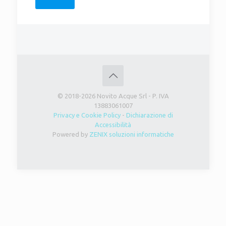
© 2018-2026 Novito Acque Srl - P. IVA
13883061007
Privacy e Cookie Policy
-
Dichiarazione di
Accessibilità
Powered by
ZENIX soluzioni informatiche